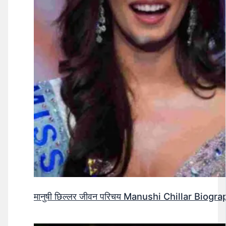
मानुषी छिल्लर जीवन परिचय Manushi Chillar Biog