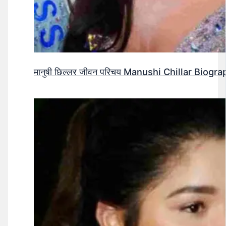
मानुषी छिल्लर जीवन परिचय Manushi Chillar Biog