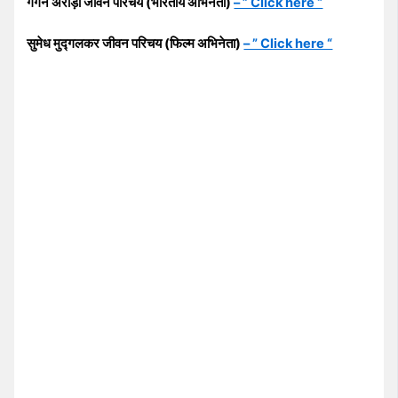
गगन अरोड़ा जीवन परिचय (भारतीय अभिनेता)
– ” Click here “
सुमेध मुद्गलकर जीवन परिचय (फिल्म अभिनेता)
– ” Click here “