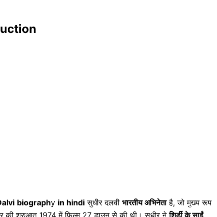
duction
alvi
biograph
y
in hindi
सुधीर दलवी
भारतीय अभिनेता
है, जो मुख्य रूप
ग करियर की शुरुआत 1974 में फिल्म 27 डाउन से की थी। सुधीर ने
शिर्डी के साईं