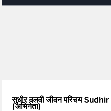
सुधीर दलवी जीवन परिचय Sudhi
(अभिनेता)