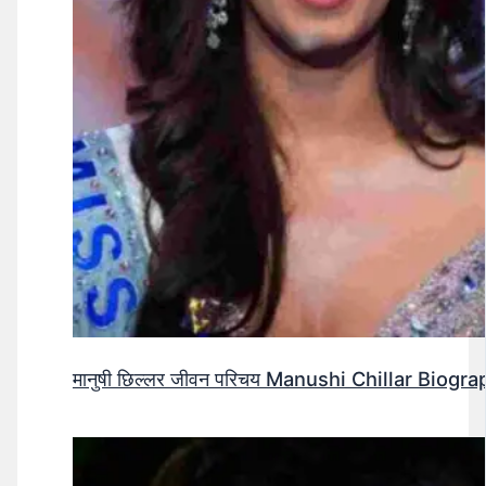
मानुषी छिल्लर जीवन परिचय Manushi Chillar Biog