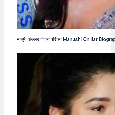
मानुषी छिल्लर जीवन परिचय Manushi Chillar Biog