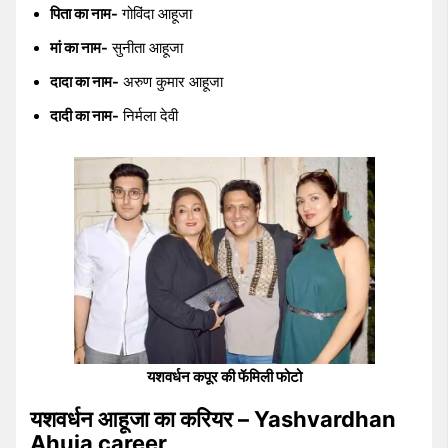
पिता का नाम-
गोविंदा आहूजा
मां का नाम-
सुनीता आहूजा
दादा का नाम-
अरुण कुमार आहूजा
दादी का नाम-
निर्मला देवी
यशवर्धन कपूर की फॅमिली फोटो
यशवर्धन आहूजा का करियर – Yashvardhan
Ahuja career