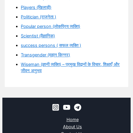
Players (खिलाड़ी)
Politician (राजनेता )
Popular person (लोकप्रिय व्यक्ति)
Scientist (वैज्ञानिक)
success persons ( सफल व्यक्ति )
Transgender (महान किन्नर)
Wiseman (ज्ञानी व्यक्ति) – प्रमुख विद्वानों के विचार, शिक्षाएँ और
जीवन अनुभव
Home
About Us