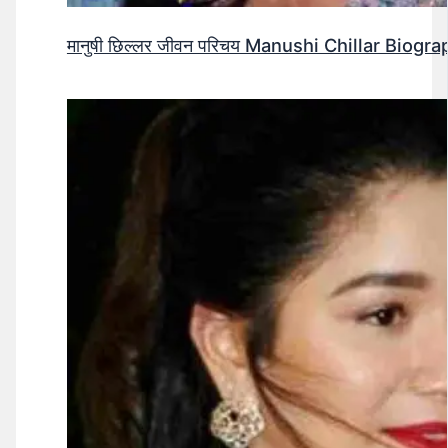
मानुषी छिल्लर जीवन परिचय Manushi Chillar Biog