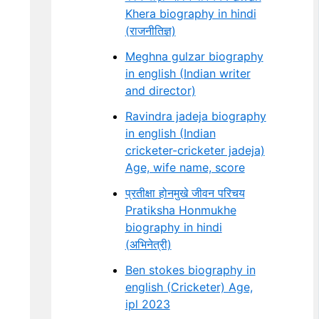
Khera biography in hindi
(राजनीतिज्ञ)
Meghna gulzar biography
in english (Indian writer
and director)
Ravindra jadeja biography
in english (Indian
cricketer-cricketer jadeja)
Age, wife name, score
प्रतीक्षा होनमुखे जीवन परिचय
Pratiksha Honmukhe
biography in hindi
(अभिनेत्री)
Ben stokes biography in
english (Cricketer) Age,
ipl 2023