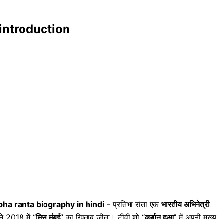
a introduction
bha ranta biography in hindi
– प्रतिभा रांता एक
भारतीय अभिनेत्री
ने 2018 में “
मिस मुंबई
” का खिताब जीता। टीवी शो “
कुर्बान हुआ
” में अपनी मुख्य