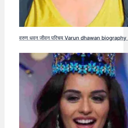
वरुण धवन जीवन परिचय Varun dhawan biography 