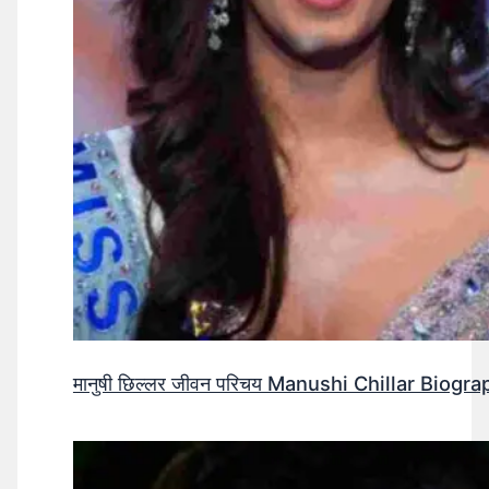
मानुषी छिल्लर जीवन परिचय Manushi Chillar Biog