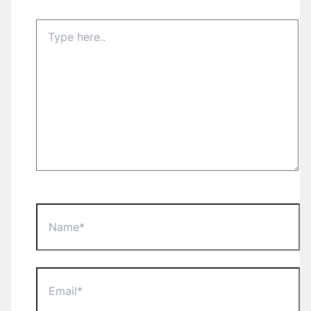
Type
here..
Name*
Email*