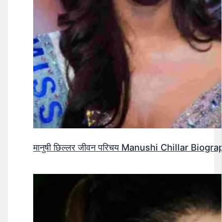
मानुषी छिल्लर जीवन परिचय Manushi Chillar Biog