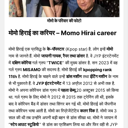
मोमो के परिवार की फोटो
मोमो हिराई का करियर – Momo Hirai career
मोमो हिराई एक प्रसिद्ध के
के-पॉपस्टार
(Kpop star) है. लोग इन्हें
मोमो
नाम से जानते हैं. मोमो
जापानी गायक, रैपर तथा डांसर
है. वे JYP इंटरटेनमेंट
में
दक्षिण कोरिया
गर्ल ग्रुप “
TWICE
” की मुख्य डांसर है. सन 2023 में वह
गर्ल ग्रुप
MISAMO
की सदस्य है. मोमो हिराई की
kpopping rank
11th
है. मोमो हिराई के चाहने वाले उन्हें
डांस मशीन
तथा
ईटिंग मशीन
के नाम
से भी पुकारते हैं. वे
JYP इंटरटेनमेंट
में 13 अप्रैल 2012 से अभी तक है.
मोमो ने अपना कोरियन डांस ग्रुप में
पहला डेब्यू
20 अक्टूबर 2015 को किया
था. गर्ल ग्रुप के लिए मोमो ने 2012 से 2015 तक ट्रेनिंग ली थी, इसके
बाद वे कोरियन बैंड में डांसर तथा सिंगर बन गई थी. मोमो हिराई को जैपनीज
तथा कोरियन भाषा आती है. मोमो का रिप्रेजेंटेटिव
कलर पिंक
है. मोमो जब 3
साल की थी तब उन्होंने अपनी बड़ी बहन से डांस सीखा था. मोमो ने जापान में
“
स्टेप आउट स्टूडियो
” से डांस का प्रशिक्षण लिया था और फिर वही से JYP