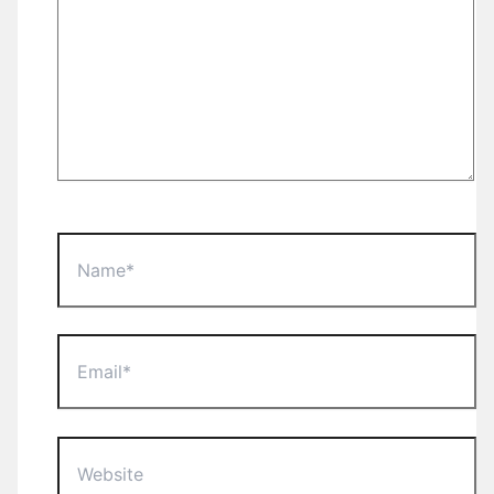
Name*
Email*
Website