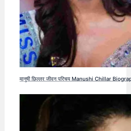
मानुषी छिल्लर जीवन परिचय Manushi Chillar Biog