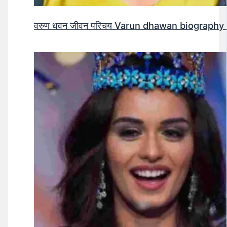
वरुण धवन जीवन परिचय Varun dhawan biography 