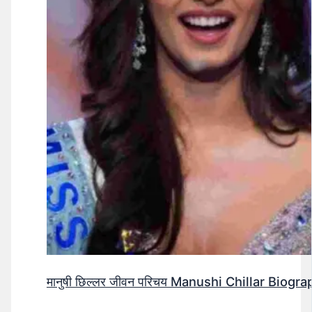
मानुषी छिल्लर जीवन परिचय Manushi Chillar Biog