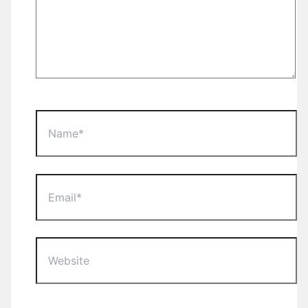
Name*
Email*
Website