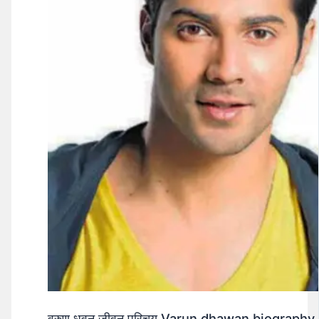
वरुण धवन जीवन परिचय Varun dhawan biography 