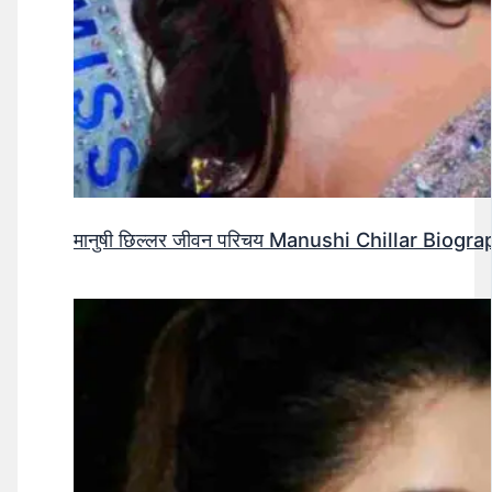
मानुषी छिल्लर जीवन परिचय Manushi Chillar Biog