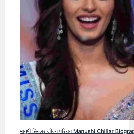
मानुषी छिल्लर जीवन परिचय Manushi Chillar Biog