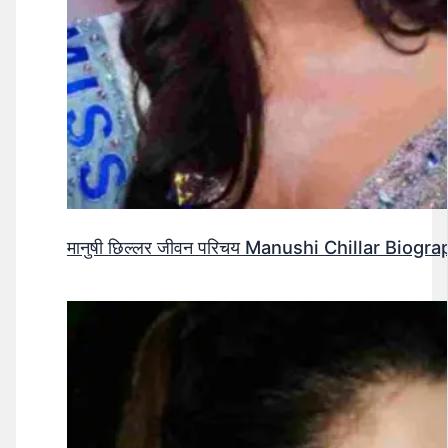
मानुषी छिल्लर जीवन परिचय Manushi Chillar Biog