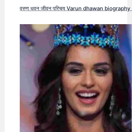
वरुण धवन जीवन परिचय Varun dhawan biography 