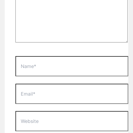
Name*
Email*
Website