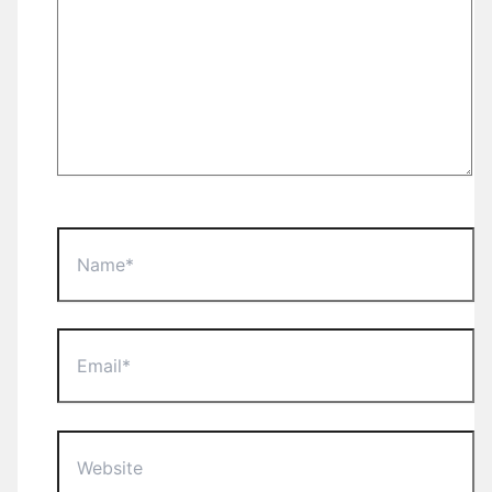
Name*
Email*
Website