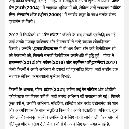
उन्हें काफी प्रसिद्धि दिलाई। गौहर ने बॉलीवुड में अपनी शुरुआत फिल्म “
आन:
मेन एट वर्क
(2004)
” में सहायक भूमिका में की, लेकिन उन्हें सफलता “
रॉकेट
सिंह: सेल्समैन ऑफ़ द ईयर
(2009)
” में रणबीर कपूर के साथ उनके बोल्ड
प्रदर्शन से मिली।
2013 में रियलिटी शो “
बिग बॉस 7
” जीतने के बाद उनकी प्रसिद्धि बढ़ गई,
जहाँ उनके मजबूत व्यक्तित्व और ईमानदारी ने उन्हें व्यापक लोकप्रियता
दिलाई। उन्होंने ‘
झलक दिखला जा
‘ में भी भाग लिया और कई टेलीविज़न शो
की मेजबानी की, जिससे उनकी टेलीविज़न उपस्थिति में वृद्धि हुई। गौहर ने
इश्कजादे
(2012)
और
फीवर
(2016) और
बद्रीनाथ की दुल्हनिया
(2017)
जैसी फिल्मों में अपने अभिनय से दर्शकों को प्रभावित किया, जहाँ उन्होंने एक
सहायक लेकिन प्रभावशाली भूमिका निभाई.
फिल्मों के अलावा, गौहर
तांडव
(2021
) सहित कई
वेब सीरीज़
और ओटीटी
प्रोजेक्ट्स का हिस्सा रही हैं, जहाँ उनके अभिनय की सराहना की गई। पिछले
कुछ वर्षों में, उन्होंने अभिनय, मॉडलिंग, होस्टिंग और ब्रांड एंडोर्समेंट को शान
और आत्मविश्वास के साथ संतुलित किया है। अपने स्टाइलिश व्यक्तित्व, नृत्य
कौशल और मजबूत स्क्रीन उपस्थिति के लिए जानी जाने वाली गौहर खान ने
बॉलीवुड और भारतीय टेलीविजन दोनों में अपने लिए एक जगह बनाई है.