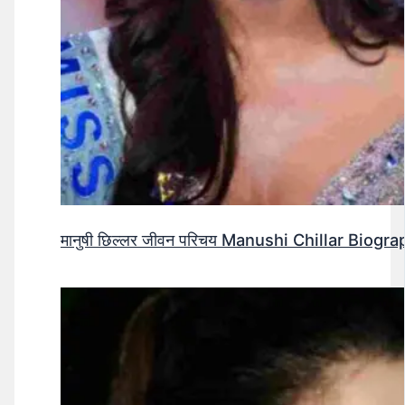
मानुषी छिल्लर जीवन परिचय Manushi Chillar Biog