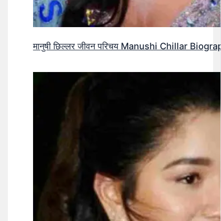
मानुषी छिल्लर जीवन परिचय Manushi Chillar Biog