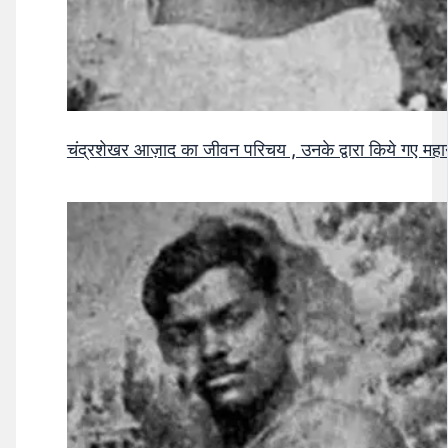
चंद्रशेखर आज़ाद का जीवन परिचय , उनके द्वारा किये गए मह