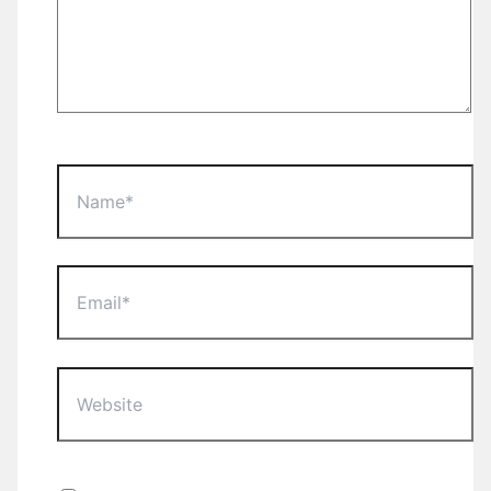
Name*
Email*
Website