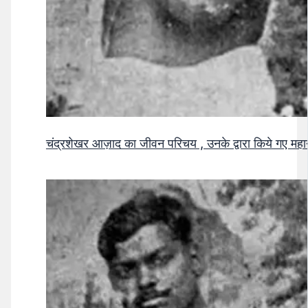
चंद्रशेखर आज़ाद का जीवन परिचय , उनके द्वारा किये गए मह