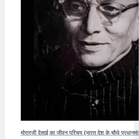
मोरारजी देसाई का जीवन परिचय (भारत देश के चौथे प्रधानमंत