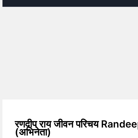
रणदीप राय जीवन परिचय Randee
(अभिनेता)