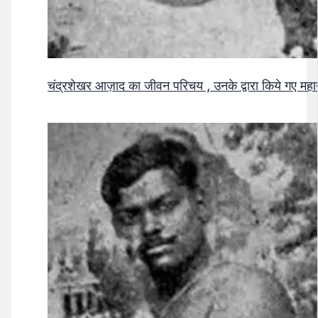
चंद्रशेखर आज़ाद का जीवन परिचय , उनके द्वारा किये गए मह