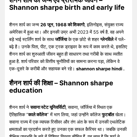
Shannon sharpe birth and early life
शैनन शार्प का जन्म
26 जून, 1968 को शिकागो
, इलिनोइस, संयुक्त राज्य
अमेरिका में हुआ था। और इनकी उम्र अभी 2023 में 55 वर्ष है. वह अपने
बड़े भाई स्टर्लिंग शार्प के साथ
जॉर्जिया
के एक छोटे से शहर
ग्लेनविले
में पले-
बढ़े है। उनके पिता, पीट, एक ट्रक ड्राइवर के रूप में काम करते थे, इसलिए
शैनन शार्प का शुरुआती जीवन बहुत ही साधारण तथा गरीबी के साथ व्यतीत
हुआ है. शार्प परिवार को वित्तीय चुनौतियों का सामना करना पड़ा, लेकिन वे
एक-दूसरे के करीबी और सहायक बने रहे।
shannon sharpe hindi .
शैनन शार्प की शिक्षा – Shannon sharpe
education
शैनन शार्प ने
सवाना स्टेट यूनिवर्सिटी
, सवाना, जॉर्जिया में स्थित एक
ऐतिहासिक “
काले कॉलेज
” में भाग लिया, जहां उन्होंने कॉलेज
फुटबॉल
खेला।
सवाना राज्य में एक व्यापक रिसीवर और तंग अंत के रूप में उनकी एथलेटिक
क्षमताओं का प्रदर्शन करते हुए उनका एक सफल कैरियर था। जबकि उनकी
शैक्षिक पृष्ठभूमि के बारे में विशिष्ट विवरण सीमित हैं, यह ज्ञात है कि शार्प ने