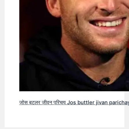
जोस बटलर जीवन परिचय Jos buttler jivan parichay