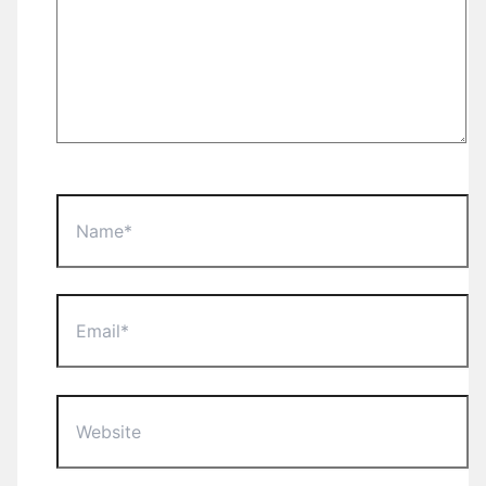
Name*
Email*
Website