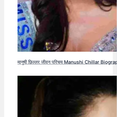
मानुषी छिल्लर जीवन परिचय Manushi Chillar Biog