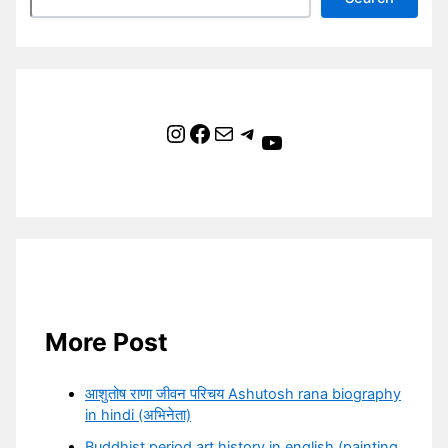
Instagram
Facebook
Mail
Telegram
YouTube
More Post
आशुतोष राणा जीवन परिचय Ashutosh rana biography
in hindi (अभिनेता)
Buddhist period art history in english (painting