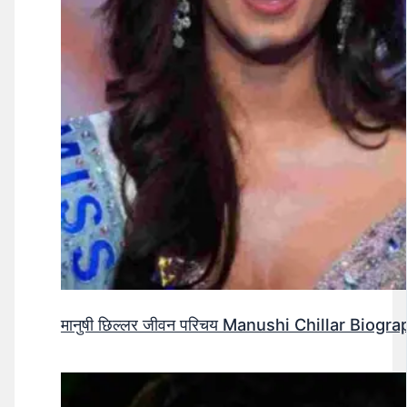
मानुषी छिल्लर जीवन परिचय Manushi Chillar Biog