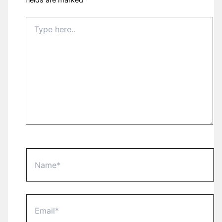
fields are marked
*
Type
here..
Name*
Email*