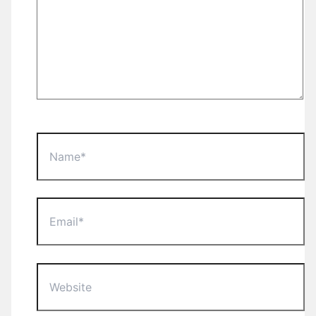
Name*
Email*
Website