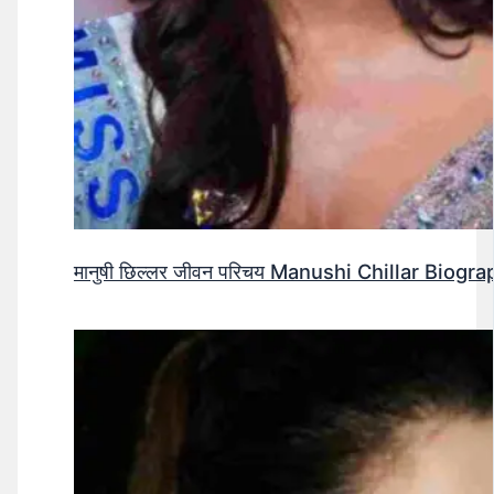
मानुषी छिल्लर जीवन परिचय Manushi Chillar Biog