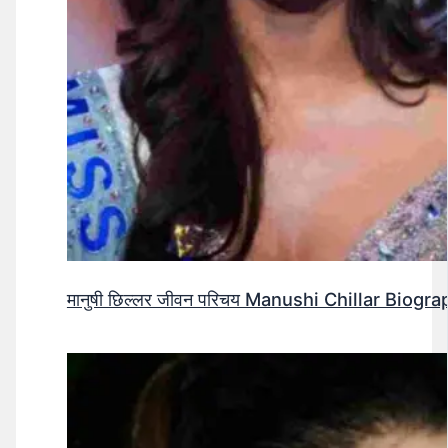
मानुषी छिल्लर जीवन परिचय Manushi Chillar Biog