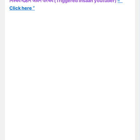
निश्चय मल्हान जीवन परिचय (Triggered insaan youtuber)
– ”
Click here “