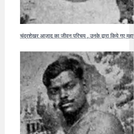
चंद्रशेखर आज़ाद का जीवन परिचय , उनके द्वारा किये गए मह