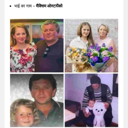
भाई का नाम –
मैक्सिम ओस्टापेंको