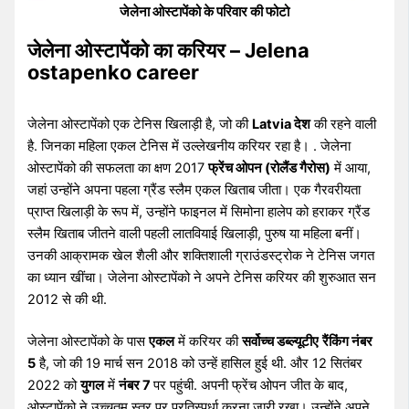
जेलेना ओस्टापेंको के परिवार की फोटो
जेलेना ओस्टापेंको का करियर – Jelena
ostapenko career
जेलेना ओस्टापेंको एक टेनिस खिलाड़ी है, जो की
Latvia देश
की रहने वाली
है. जिनका महिला एकल टेनिस में उल्लेखनीय करियर रहा है। . जेलेना
ओस्टापेंको की सफलता का क्षण 2017
फ्रेंच ओपन (रोलैंड गैरोस)
में आया,
जहां उन्होंने अपना पहला ग्रैंड स्लैम एकल खिताब जीता। एक गैरवरीयता
प्राप्त खिलाड़ी के रूप में, उन्होंने फाइनल में सिमोना हालेप को हराकर ग्रैंड
स्लैम खिताब जीतने वाली पहली लातवियाई खिलाड़ी, पुरुष या महिला बनीं।
उनकी आक्रामक खेल शैली और शक्तिशाली ग्राउंडस्ट्रोक ने टेनिस जगत
का ध्यान खींचा। जेलेना ओस्टापेंको ने अपने टेनिस करियर की शुरुआत सन
2012 से की थी.
जेलेना ओस्टापेंको के पास
एकल
में करियर की
सर्वोच्च डब्ल्यूटीए
रैंकिंग नंबर
5
है, जो की 19 मार्च सन 2018 को उन्हें हासिल हुई थी. और 12 सितंबर
2022 को
युगल
में
नंबर 7
पर पहुंची. अपनी फ्रेंच ओपन जीत के बाद,
ओस्टापेंको ने उच्चतम स्तर पर प्रतिस्पर्धा करना जारी रखा। उन्होंने अपने