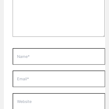
Name*
Email*
Website