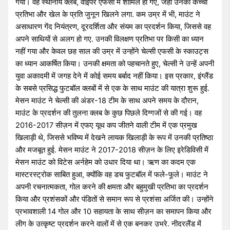
गया। वह स्थानीय क्लब, वाइपर एफसी में शामिल हो गए, जहां उनकी कच्ची
प्रतिभा और खेल के प्रति जुनून खिलने लगा. कम उम्र में भी, माउंट ने
असाधारण गेंद नियंत्रण, दूरदर्शिता और संयम का प्रदर्शन किया, जिससे वह
अपने साथियों से अलग हो गए. उनकी विलक्षण प्रतिभा पर किसी का ध्यान
नहीं गया और केवल छह साल की उम्र में उन्होंने चेल्सी एफसी के स्काउट्स
का ध्यान आकर्षित किया। उनकी क्षमता को पहचानते हुए, चेल्सी ने उन्हें अपनी
युवा अकादमी में जगह देने में कोई समय बर्बाद नहीं किया। इस प्रकार, इंग्लैंड
के सबसे प्रसिद्ध फुटबॉल क्लबों में से एक के साथ माउंट की यात्रा शुरू हुई.
मेसन माउंट ने चेल्सी की अंडर-18 टीम के साथ अपने समय के दौरान,
माउंट के प्रदर्शन की तुलना क्लब के कुछ पिछले दिग्गजों से की गई। वह
2016-2017 सीज़न में एफए यूथ कप जीतने वाली टीम में एक प्रमुख
खिलाड़ी थे, जिससे भविष्य में देखने लायक खिलाड़ी के रूप में उनकी प्रतिष्ठा
और मजबूत हुई. मेसन माउंट ने 2017-2018 सीज़न के लिए इरेडिविसी में
मेसन माउंट को विटेस अर्नहेम को उधार दिया था। ऋण का कदम एक
मास्टरस्ट्रोक साबित हुआ, क्योंकि वह डच फुटबॉल में फले-फूले। माउंट ने
अपनी रचनात्मकता, गोल करने की क्षमता और बहुमुखी प्रतिभा का प्रदर्शन
किया और प्रशंसकों और पंडितों से समान रूप से प्रशंसा अर्जित की। उन्होंने
प्रभावशाली 14 गोल और 10 सहायता के साथ सीज़न का समापन किया और
लीग के उत्कृष्ट प्रदर्शन करने वालों में से एक बनकर उभरे. नीदरलैंड में