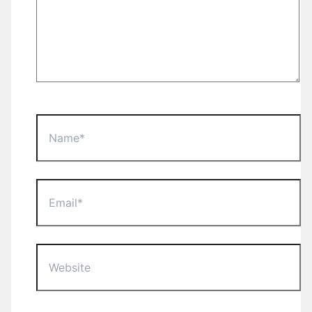
Name*
Email*
Website