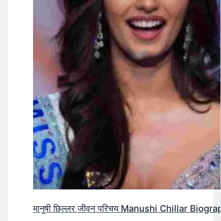
मानुषी छिल्लर जीवन परिचय Manushi Chillar Biog