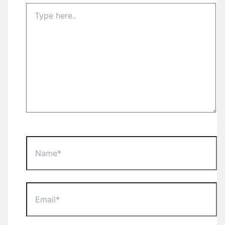
Type
here..
Name*
Email*