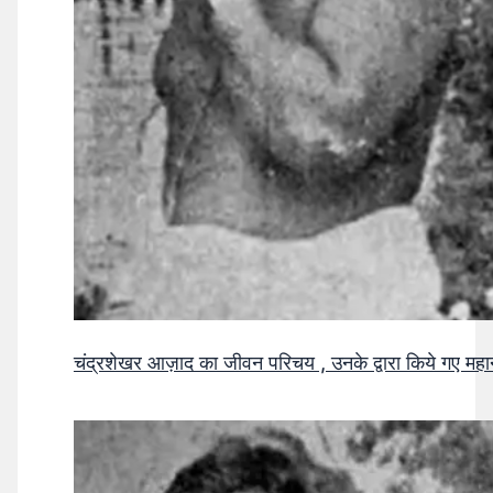
चंद्रशेखर आज़ाद का जीवन परिचय , उनके द्वारा किये गए मह