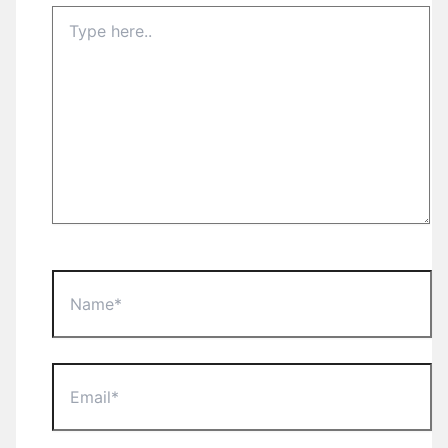
Type
here..
Name*
Email*