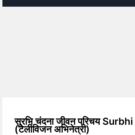
सुरभि चंदना जीवन परिचय Surb
(टेलीविजन अभिनेत्री)