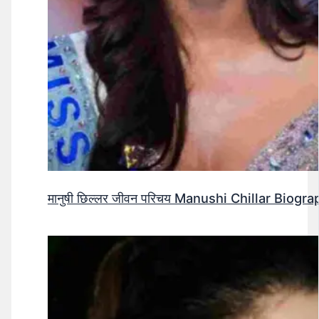
मानुषी छिल्लर जीवन परिचय Manushi Chillar Biog