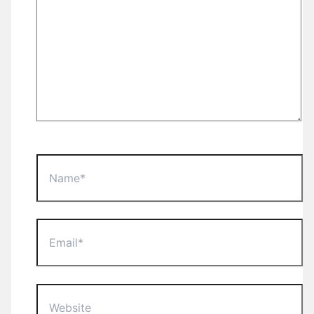
Name*
Email*
Website