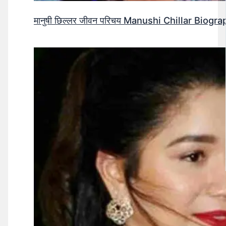
मानुषी छिल्लर जीवन परिचय Manushi Chillar Biog