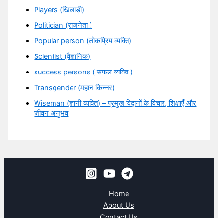
Players (खिलाड़ी)
Politician (राजनेता )
Popular person (लोकप्रिय व्यक्ति)
Scientist (वैज्ञानिक)
success persons ( सफल व्यक्ति )
Transgender (महान किन्नर)
Wiseman (ज्ञानी व्यक्ति) – प्रमुख विद्वानों के विचार, शिक्षाएँ और
जीवन अनुभव
Home
About Us
Contact Us